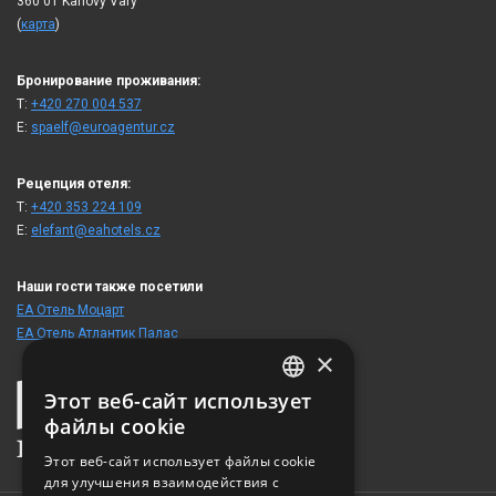
360 01 Karlovy Vary
(
карта
)
Бронирование проживания:
T:
+420 270 004 537
E:
spaelf@euroagentur.cz
Рецепция отеля:
T:
+420 353 224 109
E:
elefant@eahotels.cz
Наши гости также посетили
ЕА Отель Моцарт
ЕА Отель Атлантик Палас
×
Этот веб-сайт использует
CZECH
файлы cookie
ENGLISH
Этот веб-сайт использует файлы cookie
для улучшения взаимодействия с
GERMAN