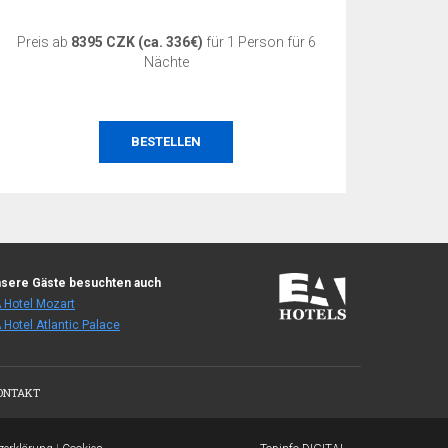
Preis ab
8395 CZK (ca. 336€)
für 1 Person für 6
Preis 
Nächte
BESTELLEN
sere Gäste besuchten auch
 Hotel Mozart
 Hotel Atlantic Palace
ONTAKT