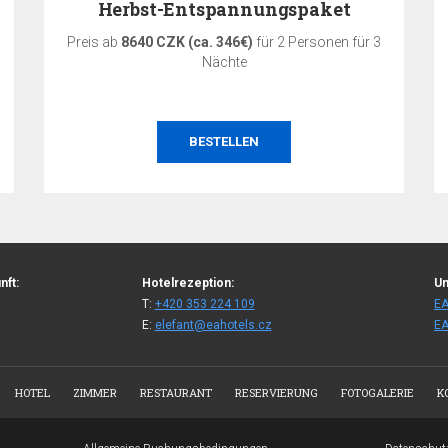
Herbst-Entspannungspaket
Preis ab
8640 CZK (ca. 346€)
für 2 Personen für 3
Nächte
BESTELLEN
nft:
Hotelrezeption:
Un
T:
+420 353 224 109
EA
E:
elefant@eahotels.cz
EA
HOTEL
ZIMMER
RESTAURANT
RESERVIERUNG
FOTOGALERIE
K