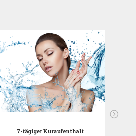
7-tägiger Kuraufenthalt
5-tä