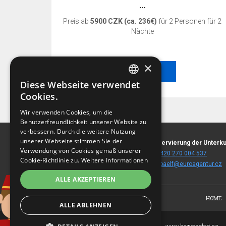
…
en für 3
Preis ab
5900 CZK (ca. 236€)
für 2 Personen für 2
Nächte
×
BESTELLEN
Diese Webseite verwendet
CZECH
Cookies.
BEST-PREIS-GARANTIE!
ENGLISH
Wir verwenden Cookies, um die
Benutzerfreundlichkeit unserer Website zu
GERMAN
Der beste Preis nur wenn Sie auf diesen Web-
verbessern. Durch die weitere Nutzung
Seiten reservieren!
RUSSIAN
unserer Webseite stimmen Sie der
Stará Louka 30
Reservierung der Unterku
Verwendung von Cookies gemäß unserer
360 01 Karlovy Vary
T:
+420 270 004 537
PREIS UND VERFÜGBARKEIT
Cookie-Richtlinie zu.
Weitere Informationen
(
landkarte
)
E:
spaelf@euroagentur.cz
PRÜFEN
ALLE AKZEPTIEREN
HOME
ALLE ABLEHNEN