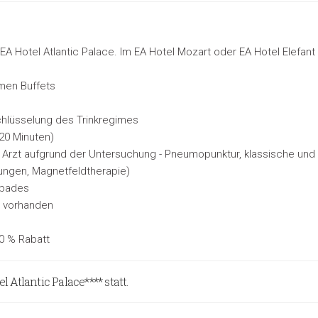
EA Hotel Atlantic Palace. Im EA Hotel Mozart oder EA Hotel Elefan
men Buffets
schlüsselung des Trinkregimes
20 Minuten)
 Arzt aufgrund der Untersuchung - Pneumopunktur, klassische 
kungen, Magnetfeldtherapie)
hbades
 vorhanden
20 % Rabatt
Atlantic Palace**** statt.