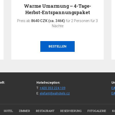
Warme Umarmung – 4-Tage-
Herbst-Entspannungspaket
Preis ab
8640 CZK (ca. 346€)
für 2 Personen für 3
Nächte
BESTELLEN
nft:
Hotelrezeption:
Un
T:
+420 353 224 109
EA
E:
elefant@eahotels.cz
EA
HOTEL
ZIMMER
RESTAURANT
RESERVIERUNG
FOTOGALERIE
K