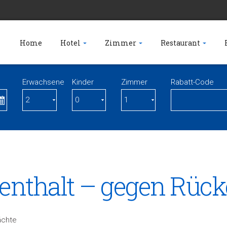
Home
Hotel
Zimmer
Restaurant
Erwachsene
Kinder
Zimmer
Rabatt-Code
fenthalt – gegen Rü
ächte