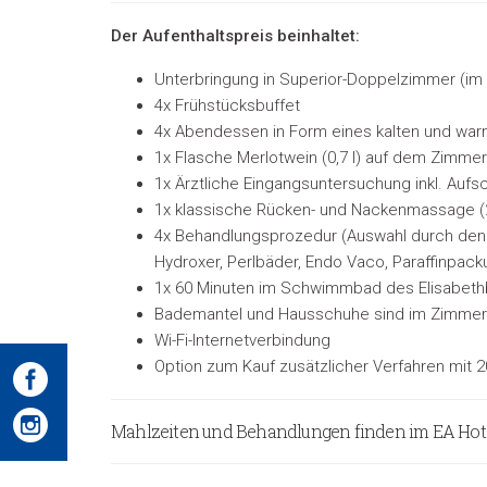
Der Aufenthaltspreis beinhaltet:
Unterbringung in Superior-Doppelzimmer (im 
4x Frühstücksbuffet
4x Abendessen in Form eines kalten und war
1x Flasche Merlotwein (0,7 l) auf dem Zimmer
1x Ärztliche Eingangsuntersuchung inkl. Auf
1x klassische Rücken- und Nackenmassage (
4x Behandlungsprozedur (Auswahl durch den
Hydroxer, Perlbäder, Endo Vaco, Paraffinpac
1x 60 Minuten im Schwimmbad des Elisabet
Bademantel und Hausschuhe sind im Zimmer
Wi-Fi-Internetverbindung
Option zum Kauf zusätzlicher Verfahren mit 
Mahlzeiten und Behandlungen finden im EA Hotel 