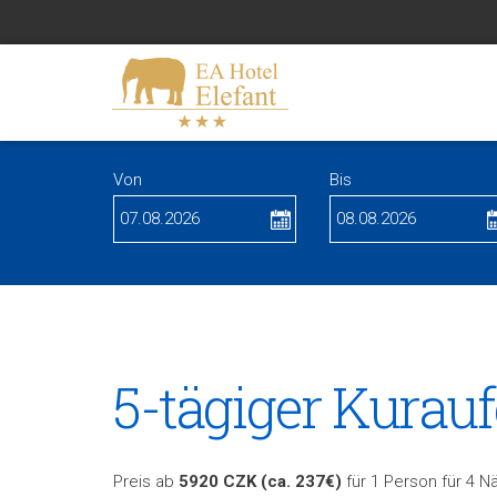
Von
Bis
5-tägiger Kurau
Preis ab
5920 CZK (ca. 237€)
für 1 Person für 4 N