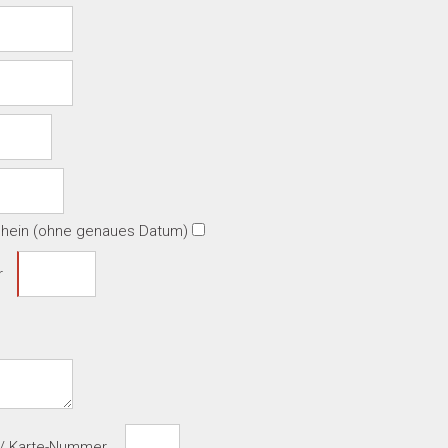
schein (ohne genaues Datum)
r
s / Karte-Nummer