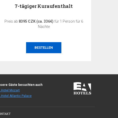
7-tägiger Kuraufenthalt
5-tä
Preis ab
8395 CZK (ca. 336€)
für 1 Person für 6
Preis 
Nächte
BESTELLEN
sere Gäste besuchten auch
 Hotel Mozart
 Hotel Atlantic Palace
ONTAKT