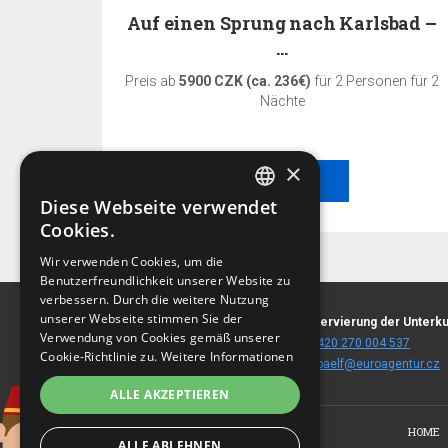
ng –…
Auf einen Sprung nach Karlsbad –
…
en für 3
Preis ab
5900 CZK (ca. 236€)
für 2 Personen für 2
Nächte
×
BESTELLEN
Diese Webseite verwendet
CZECH
Cookies.
BEST-PREIS-GARANTIE!
ENGLISH
Wir verwenden Cookies, um die
Benutzerfreundlichkeit unserer Website zu
GERMAN
Der beste Preis nur wenn Sie auf diesen Web-
verbessern. Durch die weitere Nutzung
Seiten reservieren!
RUSSIAN
unserer Webseite stimmen Sie der
Stará Louka 30
Reservierung der Unterku
Verwendung von Cookies gemäß unserer
360 01 Karlovy Vary
T:
+420 270 004 537
PREIS UND VERFÜGBARKEIT
Cookie-Richtlinie zu.
Weitere Informationen
(
landkarte
)
E:
spaelf@euroagentur.cz
PRÜFEN
ALLE AKZEPTIEREN
HOME
ALLE ABLEHNEN