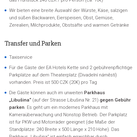
das Frühstück 240 CZK / pro Person (ca. 10€)
Wir bieten eine breite Auswahl der Würste, Käse, salzigen
und süßen Backwaren, Eierspeisen, Obst, Gemüse,
Zerealien, Milchprodukte, Obstsäfte und warmen Getränke
Transfer und Parken
Taxiservice
Für die Gäste der EA Hotels Kette sind 2 gebührenpflichtige
Parkplätze auf dem Theaterplatz (Divadelní náměstí)
vorhanden. Preis ist 500 CZK (20€) pro Tag
Die Gäste können auch im unweiten
Parkhaus
„Libušina“
(auf der Strasse Libušina Nr. 21)
gegen Gebühr
parken
. Es geht um ein modernes Parkhaus mit
Kameraüberwachung und Nonstop Betrieb. Der Parkplatz
ist für PKW und Motorräder geeignet (die Maße der
Standplätze: 240 Breite x 500 Länge x 210 Höhe). Das
Parkhaus „Libušina“ ist einfach erreichbar durch