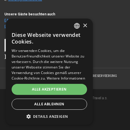
Unsere Gäste besuchten auch
EA Hotel Mozart
×
EA Hotel Atlantic Palace
Diese Webseite verwendet
CZECH
Cookies.
ENGLISH
Wir verwenden Cookies, um die
Benutzerfreundlichkeit unserer Website zu
GERMAN
verbessern. Durch die weitere Nutzung
RUSSIAN
unserer Webseite stimmen Sie der
Verwendung von Cookies gemäß unserer
HOME
HOTEL
ZIMMER
RESTAURANT
RESERVIERUNG
Cookie-Richtlinie zu.
Weitere Informationen
FOTOGALERIE
KONTAKT
ALLE AKZEPTIEREN
Copyright © 2007-2026 EuroAgentur Hotels&Travel a.s.
ALLE ABLEHNEN
www.bezvapobyt.cz
Allgemeine Buchungsbedingungen
Datenschutzerklärung
|
Cookies
DETAILS ANZEIGEN
Topinfo DIGITAL
UNBEDINGT ERFORDERLICH