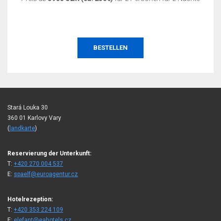
BESTELLEN
Stará Louka 30
360 01 Karlovy Vary
(
landkarte
)
Reservierung der Unterkunft:
T:
+420 270 004 537
E:
spaelf@euroagentur.cz
Hotelrezeption:
T:
+420 353 224 109
E:
elefant@eahotels.cz