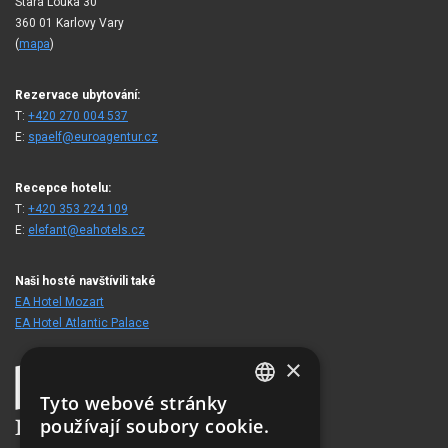
Stará Louka 30
360 01 Karlovy Vary
(
mapa
)
Rezervace ubytování:
T:
+420 270 004 537
E:
spaelf@euroagentur.cz
Recepce hotelu:
T:
+420 353 224 109
E:
elefant@eahotels.cz
Naši hosté navštívili také
EA Hotel Mozart
EA Hotel Atlantic Palace
×
Tyto webové stránky
CZECH
používají soubory cookie.
ENGLISH