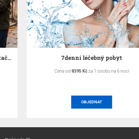
7denní léčebný pobyt
Cena od
8395 Kč
za 1 osobu na 6 nocí
OBJEDNAT