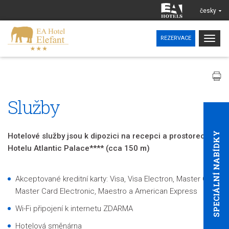
česky
Togg
REZERVACE
navig
Služby
SPECIÁLNÍ NABÍDKY
Hotelové služby jsou k dipozici na recepci a prostorech EA
Hotelu Atlantic Palace**** (cca 150 m)
Akceptované kreditní karty: Visa, Visa Electron, Master Card,
Master Card Electronic, Maestro a American Express
Wi-Fi připojení k internetu ZDARMA
Hotelová směnárna