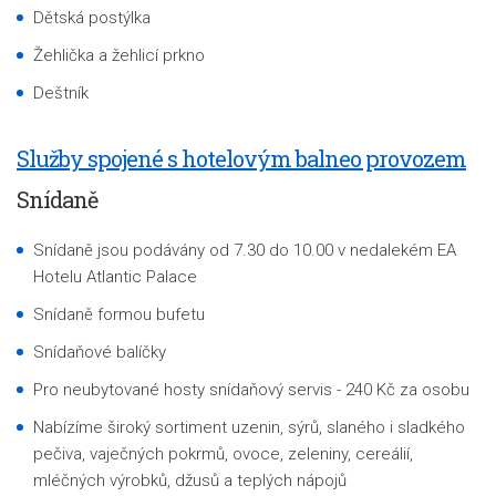
Dětská postýlka
Žehlička a žehlicí prkno
Deštník
Služby spojené s hotelovým balneo provozem
Snídaně
Snídaně jsou podávány od 7.30 do 10.00 v nedalekém EA
Hotelu Atlantic Palace
Snídaně formou bufetu
Snídaňové balíčky
Pro neubytované hosty snídaňový servis - 240 Kč za osobu
Nabízíme široký sortiment uzenin, sýrů, slaného i sladkého
pečiva, vaječných pokrmů, ovoce, zeleniny, cereálií,
mléčných výrobků, džusů a teplých nápojů