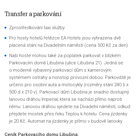
Transfer a parkování
Zprostředkování taxi služby
Pro hosty hotelů řetězce EA Hotels jsou vyhrazena dvě
placená stání na Divadelním náměstí (cena 500 Kč za den)
Naši hosté mohou také za poplatek parkovat v blízkém
Parkovacím domě Libušina (ulice Libušina 21). Jedná se
o moderně vybavený parkovací dům s kamerovým
systémem ostrahy a nonstop provozní dobou. Parkoviště je
určeno pro osobní auta a motocykly (rozměry stání 240 š x
500 d x 210 v). Parkovací dům Libušina je snadno dostupný
lanovou dráhou Imperial, která se nachází přímo naproti
němu. Lanovou dráhou sjedete na Divadelní náměstí, odkud
přejdete mostek přes řeku Teplou k hotelu. Cena jízdenky
je 20 Kč. Automat na jízdenky je přímo v budově lanovky.
Ceník Parkovacího domu Libušina: