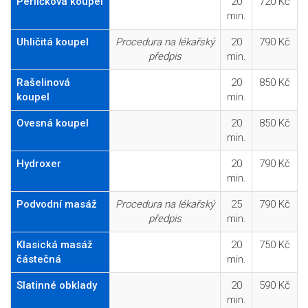
Perličková koupel
20
720 Kč
min.
Uhličitá koupel
Procedura na lékařský
20
790 Kč
předpis
min.
Rašelinová
20
850 Kč
koupel
min.
Ovesná koupel
20
850 Kč
min.
Hydroxer
20
790 Kč
min.
Podvodní masáž
Procedura na lékařský
25
790 Kč
předpis
min.
Klasická masáž
20
750 Kč
částečná
min.
Slatinné obklady
20
590 Kč
min.