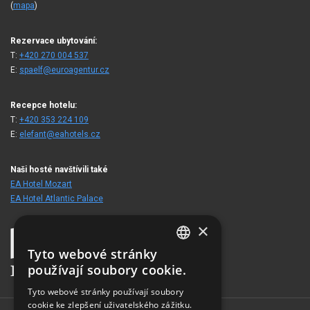
(
mapa
)
Rezervace ubytování:
T:
+420 270 004 537
E:
spaelf@euroagentur.cz
Recepce hotelu:
T:
+420 353 224 109
E:
elefant@eahotels.cz
Naši hosté navštívili také
EA Hotel Mozart
EA Hotel Atlantic Palace
×
Tyto webové stránky
CZECH
používají soubory cookie.
ENGLISH
Tyto webové stránky používají soubory
cookie ke zlepšení uživatelského zážitku.
GERMAN