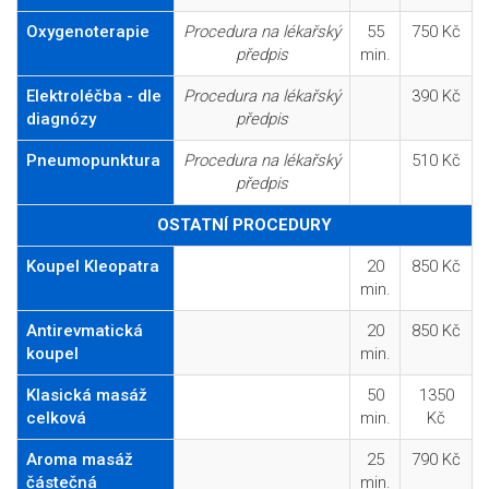
Oxygenoterapie
Procedura na lékařský
55
750 Kč
předpis
min.
Elektroléčba - dle
Procedura na lékařský
390 Kč
diagnózy
předpis
Pneumopunktura
Procedura na lékařský
510 Kč
předpis
OSTATNÍ PROCEDURY
Koupel Kleopatra
20
850 Kč
min.
Antirevmatická
20
850 Kč
koupel
min.
Klasická masáž
50
1350
celková
min.
Kč
Aroma masáž
25
790 Kč
částečná
min.