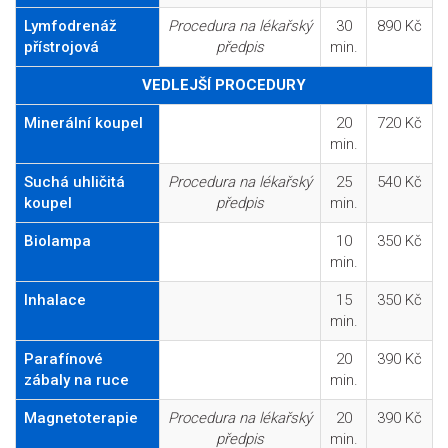
Lymfodrenáž
Procedura na lékařský
30
890 Kč
přístrojová
předpis
min.
VEDLEJŠÍ PROCEDURY
Minerální koupel
20
720 Kč
min.
Suchá uhličitá
Procedura na lékařský
25
540 Kč
koupel
předpis
min.
Biolampa
10
350 Kč
min.
Inhalace
15
350 Kč
min.
Parafínové
20
390 Kč
zábaly na ruce
min.
Magnetoterapie
Procedura na lékařský
20
390 Kč
předpis
min.