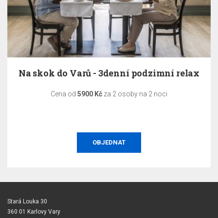
Na skok do Varů - 3denní podzimní relax
Cena od
5900 Kč
za 2 osoby na 2 noci
OBJEDNAT
Stará Louka 30
360 01 Karlovy Vary