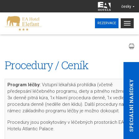
česky
Togg
REZERVACE
navig
Procedury / Ceník
SPECIÁLNÍ NABÍDKY
Program léčby:
Vstupní lékařská prohlídka (včetně
předepsání léčebného programu, diety a pitného režimu),
3x denně pitná kúra, 1x hlavní procedura denně, 1x vedlejší
procedura denně (neděle den klidu). Další procedury nad
rámec základního programu léčby je možno dokoupit.
Procedury jsou poskytovány v léčebných prostorách EA
Hotelu Atlantic Palace.