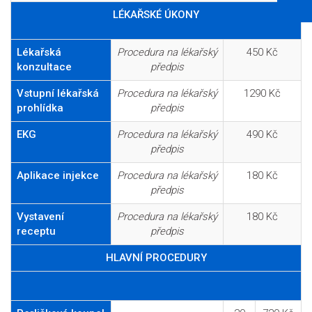
LÉKAŘSKÉ ÚKONY
Lékařská
Procedura na lékařský
450 Kč
konzultace
předpis
Vstupní lékařská
Procedura na lékařský
1290 Kč
prohlídka
předpis
EKG
Procedura na lékařský
490 Kč
předpis
Aplikace injekce
Procedura na lékařský
180 Kč
předpis
Vystavení
Procedura na lékařský
180 Kč
receptu
předpis
HLAVNÍ PROCEDURY