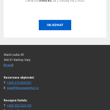
Cena od
5900 Kč
za 2 osoby na 2 noci
OBJEDNAT
Stará Louka 30
360 01 Karlovy Vary
(
mapa
)
Rezervace ubytování:
T:
+420 270 004 537
E:
spaelf@euroagentur.cz
Recepce hotelu:
T:
+420 353 224 109