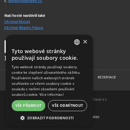
E:
elefant@eahotels.cz
Naši hosté navštívili také
EA Hotel Mozart
EA Hotel Atlantic Palace
×
Tyto webové stránky
CZECH
používají soubory cookie.
ENGLISH
Tyto webové stránky používají soubory
cookie ke zlepšení uživatelského zážitku.
GERMAN
HOME
O HOTELU
POKOJE
RESTAURACE
REZERVACE
Používáním našich webových stránek
RUSSIAN
souhlasíte se všemi soubory cookie v
FOTOGALERIE
KONTAKT
souladu s našimi zásadami používání
souborů cookie.
Více informací
Copyright © 2007-2026 EuroAgentur Hotels&Travel a.s.
VŠE PŘIJMOUT
VŠE ODMÍTNOUT
www.bezvapobyt.cz
Všeobecné podmínky rezervace
Deklarace o ochraně osobních údajů
|
Cookies
ZOBRAZIT PODROBNOSTI
Topinfo DIGITAL
NEZBYTNĚ NUTNÉ SOUBORY