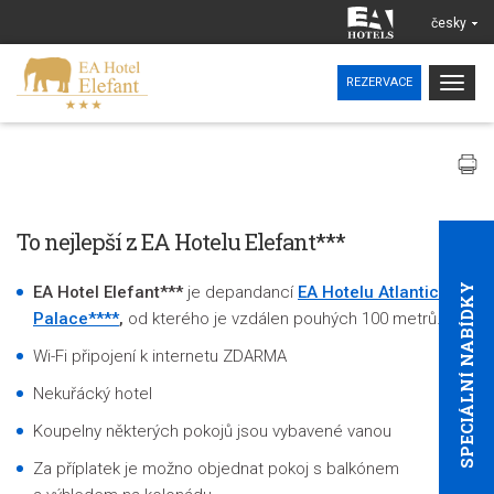
česky
Togg
REZERVACE
navig
To nejlepší z EA Hotelu Elefant***
SPECIÁLNÍ NABÍDKY
EA Hotel Elefant***
je depandancí
EA Hotelu Atlantic
Palace****
,
od kterého je vzdálen pouhých 100 metrů.
Wi-Fi připojení k internetu ZDARMA
Nekuřácký hotel
Koupelny některých pokojů jsou vybavené vanou
Za příplatek je možno objednat pokoj s balkónem