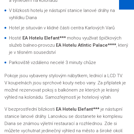
a výhledem na kolonádu
V blízkosti hotelu je nástupní stanice lanové dráhy na
vyhlídku Diana
Hotel je situován v klidné části centra Karlových Varů
Hosté
EA Hotelu Elefant***
mohou využívat špičkových
služeb balneo-provozu
EA Hotelu Atlntic Palace****
, který
je v těsném sousedství
Parkoviště vzdáleno necelé 3 minuty chůze
Pokoje jsou vybaveny stylovým nábytkem, lednicí a LCD TV.
V koupelnách jsou sprchové kouty nebo vany. Za příplatek je
možné rezervovat pokoj s balkónem ze kterých je krásný
výhled na kolonádu. Samozřejmostí je hotelový výtah.
V bezprostřední blízkosti
EA Hotelu Elefant***
je nástupní
stanice lanové dráhy. Lanovkou se dostanete ke komplexu
Diana se známou výletní restaurací a rozhlednou. Zde si
můžete vychutnat jedinečný výhled na město a široké okolí.