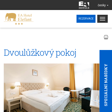
česky
Togg
REZERVACE
navig
Dvoulůžkový pokoj
SPECIÁLNÍ NABÍDKY