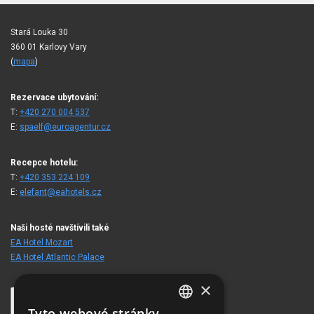
Stará Louka 30
360 01 Karlovy Vary
(
mapa
)
Rezervace ubytování:
T:
+420 270 004 537
E:
spaelf@euroagentur.cz
Recepce hotelu:
T:
+420 353 224 109
E:
elefant@eahotels.cz
Naši hosté navštívili také
EA Hotel Mozart
EA Hotel Atlantic Palace
×
Tyto webové stránky