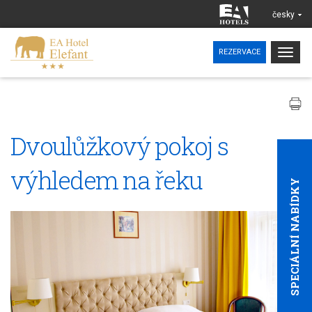
česky
Togg
REZERVACE
navig
Dvoulůžkový pokoj s
výhledem na řeku
SPECIÁLNÍ NABÍDKY