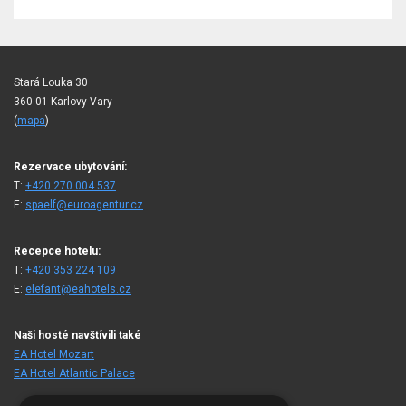
Stará Louka 30
360 01 Karlovy Vary
(
mapa
)
Rezervace ubytování:
T:
+420 270 004 537
E:
spaelf@euroagentur.cz
Recepce hotelu:
T:
+420 353 224 109
E:
elefant@eahotels.cz
Naši hosté navštívili také
EA Hotel Mozart
EA Hotel Atlantic Palace