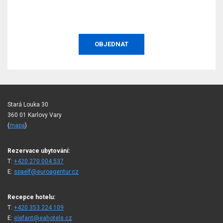
OBJEDNAT
Stará Louka 30
360 01 Karlovy Vary
(
mapa
)
Rezervace ubytování:
T:
+420 270 004 537
E:
spaelf@euroagentur.cz
Recepce hotelu:
T:
+420 353 224 109
E:
elefant@eahotels.cz