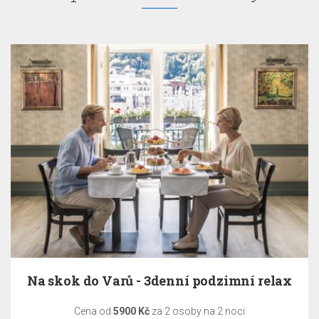
Na skok do Varů - 3denní podzimní relax
Cena od
5900 Kč
za 2 osoby na 2 noci