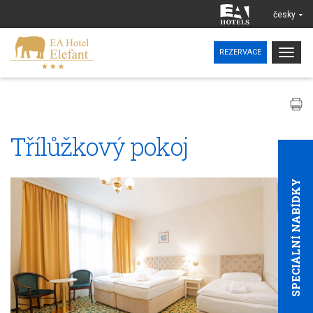
česky
Togg
REZERVACE
navig
Třílůžkový pokoj
SPECIÁLNÍ NABÍDKY