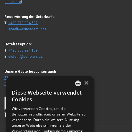
(
landkarte
)
Reservierung der Unterkunft:
T:
+420 270 004 537
E:
spaelf@euroagentur.cz
Hotelrezeption:
T:
+420 353 224 109
E:
elefant@eahotels.cz
Unsere Gäste besuchten auch
EA Hotel Mozart
×
EA Hotel Atlantic Palace
Diese Webseite verwendet
CZECH
Cookies.
ENGLISH
Wir verwenden Cookies, um die
Benutzerfreundlichkeit unserer Website zu
GERMAN
verbessern. Durch die weitere Nutzung
RUSSIAN
unserer Webseite stimmen Sie der
Verwendung von Cookies gemäß unserer