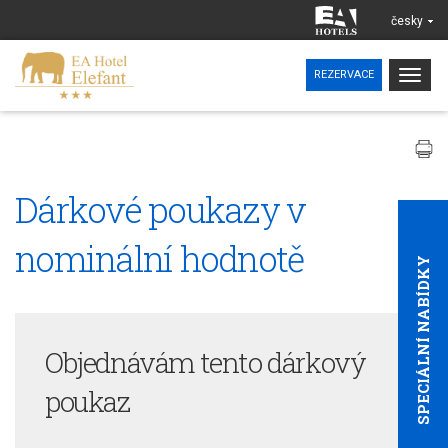
česky
Togg
REZERVACE
navig
Dárkové poukazy v
nominální hodnotě
SPECIÁLNÍ NABÍDKY
Objednávám tento dárkový
poukaz