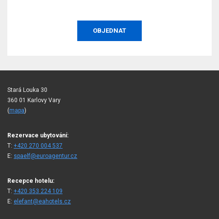
OBJEDNAT
Stará Louka 30
360 01 Karlovy Vary
(
mapa
)
Rezervace ubytování:
T:
+420 270 004 537
E:
spaelf@euroagentur.cz
Recepce hotelu:
T:
+420 353 224 109
E:
elefant@eahotels.cz